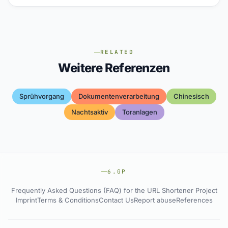
RELATED
Weitere Referenzen
Sprühvorgang
Dokumentenverarbeitung
Chinesisch
Nachtsaktiv
Toranlagen
6.GP
Frequently Asked Questions (FAQ) for the URL Shortener Project
Imprint
Terms & Conditions
Contact Us
Report abuse
References