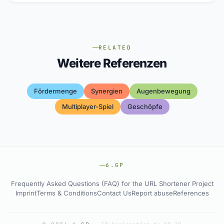
RELATED
Weitere Referenzen
Fördermenge
Synergien
Augenbewegung
Multiplayer-Spiel
Geschöpfe
6.GP
Frequently Asked Questions (FAQ) for the URL Shortener Project
Imprint
Terms & Conditions
Contact Us
Report abuse
References