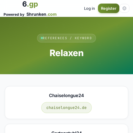
6
.gp
Log in
Register
Shrunken
.com
Powered by
REFERENCES / KEYWORD
Relaxen
Chaiselongue24
chaiselongue24.de