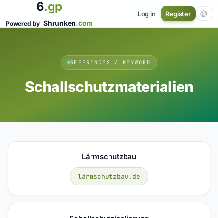
6
.gp
Log in
Register
Shrunken
.com
Powered by
REFERENCES / KEYWORD
Schallschutzmaterialien
Lärmschutzbau
lärmschutzbau.de