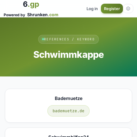
6
.gp
Log in
Register
Shrunken
.com
Powered by
REFERENCES / KEYWORD
Schwimmkappe
Bademuetze
bademuetze.de