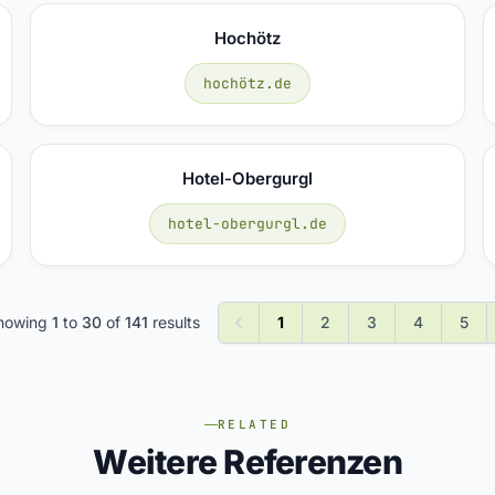
Hochötz
hochötz.de
Hotel-Obergurgl
hotel-obergurgl.de
howing
1
to
30
of
141
results
1
2
3
4
5
RELATED
Weitere Referenzen