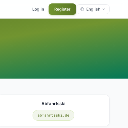
Log in
Register
English
Abfahrtsski
abfahrtsski.de