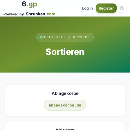
6
.gp
Log in
Register
Shrunken
.com
Powered by
REFERENCES / KEYWORD
Sortieren
Ablagekörbe
ablagekörbe.de