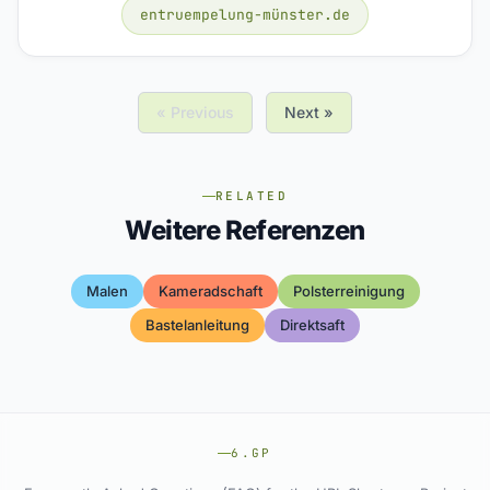
entruempelung-münster.de
« Previous
Next »
RELATED
Weitere Referenzen
Malen
Kameradschaft
Polsterreinigung
Bastelanleitung
Direktsaft
6.GP