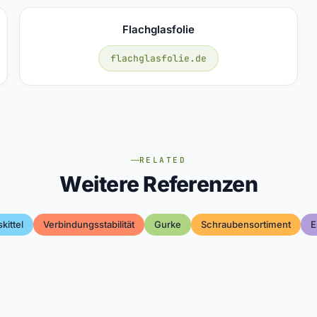
Flachglasfolie
flachglasfolie.de
RELATED
Weitere Referenzen
kittel
Verbindungsstabilität
Gurke
Schraubensortiment
E