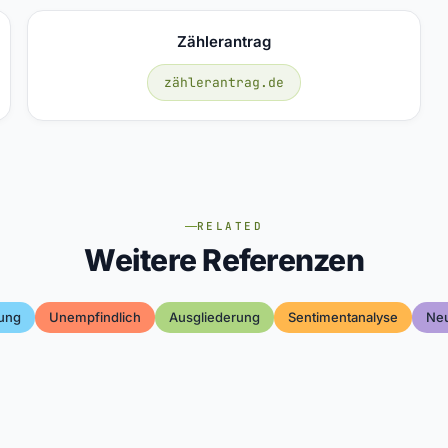
Zählerantrag
zählerantrag.de
RELATED
Weitere Referenzen
rung
Unempfindlich
Ausgliederung
Sentimentanalyse
Neu