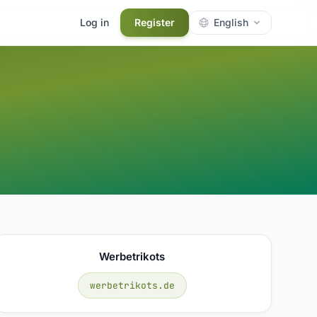
Log in
Register
English
Werbetrikots
werbetrikots.de