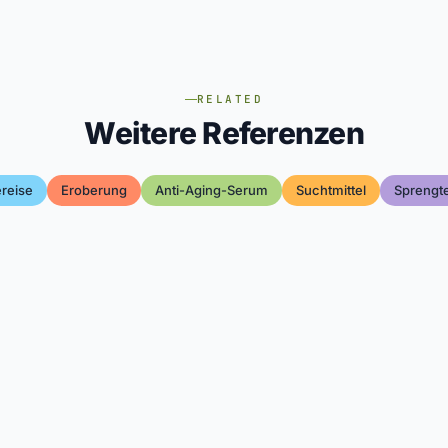
RELATED
Weitere Referenzen
ereise
Eroberung
Anti-Aging-Serum
Suchtmittel
Sprengt