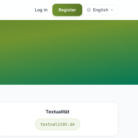
Log in
Register
English
Textualität
textualität.de