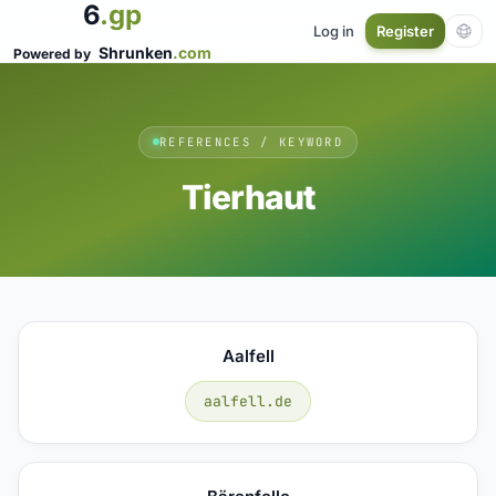
6
.gp
Log in
Register
Shrunken
.com
Powered by
REFERENCES / KEYWORD
Tierhaut
Aalfell
aalfell.de