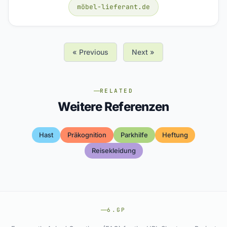
möbel-lieferant.de
« Previous
Next »
RELATED
Weitere Referenzen
Hast
Präkognition
Parkhilfe
Heftung
Reisekleidung
6.GP