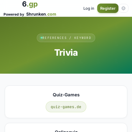
6
.gp
Log in
Register
Shrunken
.com
Powered by
REFERENCES / KEYWORD
Trivia
Quiz-Games
quiz-games.de