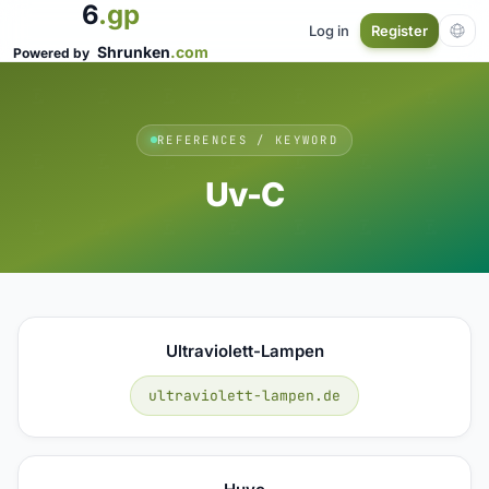
6
.gp
Log in
Register
Shrunken
.com
Powered by
REFERENCES / KEYWORD
Uv-C
Ultraviolett-Lampen
ultraviolett-lampen.de