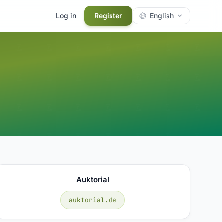
Log in
Register
English
Auktorial
auktorial.de