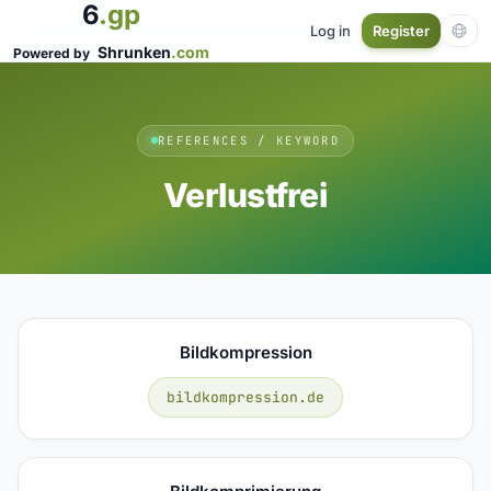
6
.gp
Log in
Register
Shrunken
.com
Powered by
REFERENCES / KEYWORD
Verlustfrei
Bildkompression
bildkompression.de