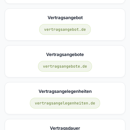
Vertragsangebot
vertragsangebot.de
Vertragsangebote
vertragsangebote.de
Vertragsangelegenheiten
vertragsangelegenheiten.de
Vertragsdauer