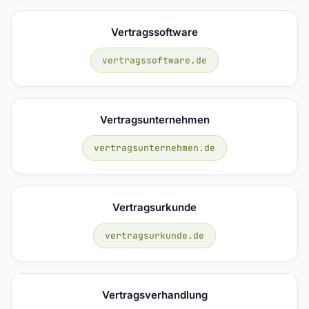
Vertragssoftware
vertragssoftware.de
Vertragsunternehmen
vertragsunternehmen.de
Vertragsurkunde
vertragsurkunde.de
Vertragsverhandlung