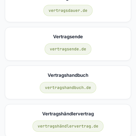
vertragsdauer.de
Vertragsende
vertragsende.de
Vertragshandbuch
vertragshandbuch.de
Vertragshändlervertrag
vertragshändlervertrag.de