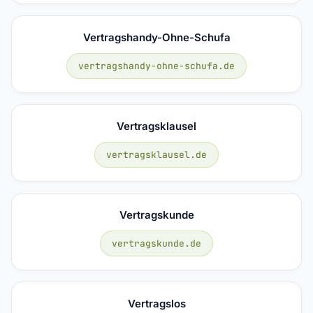
Vertragshandy-Ohne-Schufa
vertragshandy-ohne-schufa.de
Vertragsklausel
vertragsklausel.de
Vertragskunde
vertragskunde.de
Vertragslos