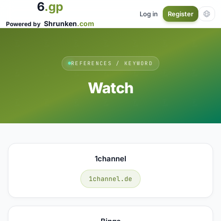
6
.gp
Log in
Register
Shrunken
.com
Powered by
REFERENCES / KEYWORD
Watch
1channel
1channel.de