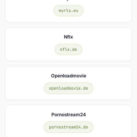
myrls.eu
Nflx
nflx.de
Openloadmovie
openloadmovie.de
Pornostream24
pornostream24.de