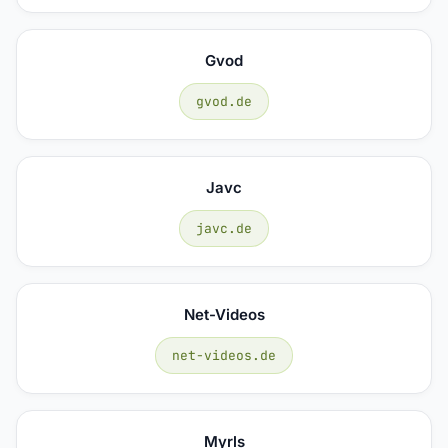
Gvod
gvod.de
Javc
javc.de
Net-Videos
net-videos.de
Myrls