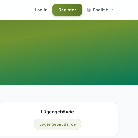
Log in
Register
English
Lügengebäude
lügengebäude.de